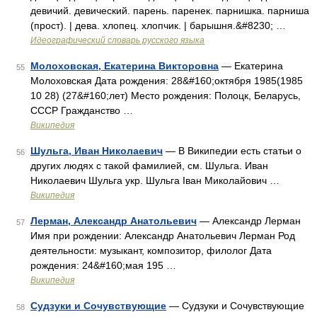
девичий. девический. парень. паренек. парнишка. парниша
(прост). | дева. хлопец. хлопчик. | барышня.&#8230; …
Идеографический словарь русского языка
Молоховская, Екатерина Викторовна
— Екатерина
55
Молоховская Дата рождения: 28&#160;октября 1985(1985
10 28) (27&#160;лет) Место рождения: Полоцк, Беларусь,
СССР Гражданство …
Википедия
Шульга, Иван Николаевич
— В Википедии есть статьи о
56
других людях с такой фамилией, см. Шульга. Иван
Николаевич Шульга укр. Шульга Ιван Миколайович …
Википедия
Лерман, Александр Анатольевич
— Александр Лерман
57
Имя при рождении: Александр Анатольевич Лерман Род
деятельности: музыкант, композитор, филолог Дата
рождения: 24&#160;мая 195 …
Википедия
Судзуки и Сочувствующие
— Судзуки и Сочувствующие
58