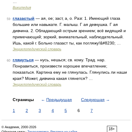
…
Википедия
глазастый
— ая, ое; заст, а, о. Разг. 1. Имеющий глаза
59
большие или навыкате. Г. малыш. Г ая девчушка. Г ая
дивчина. 2. Обладающий острым зрением; всё видящий и
примечающий; зоркий, внимательный, наблюдательный.
Ишь, какой г. Больно глазаст ты, как погляжу!&#8230; …
Энциклопедический словарь
глянуться
— нусь, нешься; св. кому. Трад. нар.
60
Понравиться, произвести хорошее впечатление;
показаться. Картина ему не глянулась. Глянулись ли наши
края? Может, дивчина какая глянется? …
Энциклопедический словарь
Страницы
←
Предыдущая
Следующая
→
1
2
3
4
5
6
7
© Академик, 2000-2026
18+
Обратная связь:
Техподдержка
,
Реклама на сайте