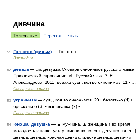
дивчина
Толкование
Перевод
Книги
Гоп-стоп (фильм)
— Гоп стоп …
51
Википедия
деваха
— см. девушка Словарь синонимов русского языка.
52
Практический справочник. М.: Русский язык. З. Е.
Александрова. 2011. деваха сущ., кол во синонимов: 11 • …
Словарь синонимов
украинизм
— сущ., кол во синонимов: 29 • безхатько (4) •
53
бряскальце (3) • вышиванка (2) • …
Словарь синонимов
юноша, девушка
— ▲ мужчина, ▲ женщина ↑ во время,
54
молодость юноша. устар: вьюноша. юнош. девушка. юнец. |
девица. девица. красная девица. красна девица. девичий.